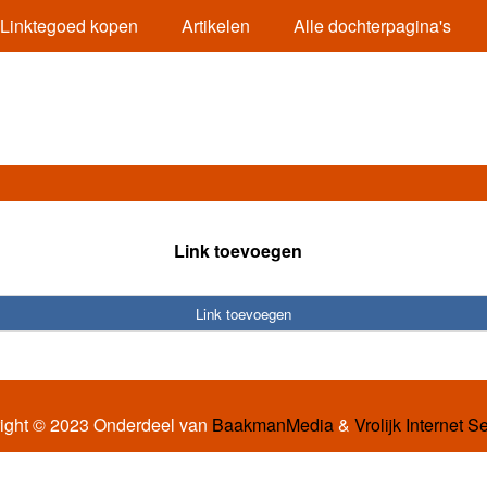
Linktegoed kopen
Artikelen
Alle dochterpagina's
Link toevoegen
Link toevoegen
ight © 2023 Onderdeel van
BaakmanMedia
&
Vrolijk Internet S